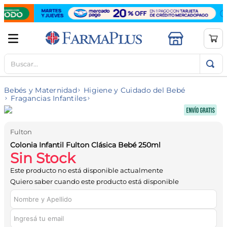
Buscar...
TÉRMINOS MÁS BUSCADOS
1
.
mela b3
Bebés y Maternidad
Higiene y Cuidado del Bebé
2
.
cerave limpieza
Fragancias Infantiles
3
.
creatina
4
.
loreal
Fulton
Colonia Infantil Fulton Clásica Bebé 250ml
5
.
shampoo
Sin Stock
6
.
proteina
Este producto no está disponible actualmente
Quiero saber cuando este producto está disponible
7
.
ibuprofeno
8
.
contorno ojos
9
.
magnesio