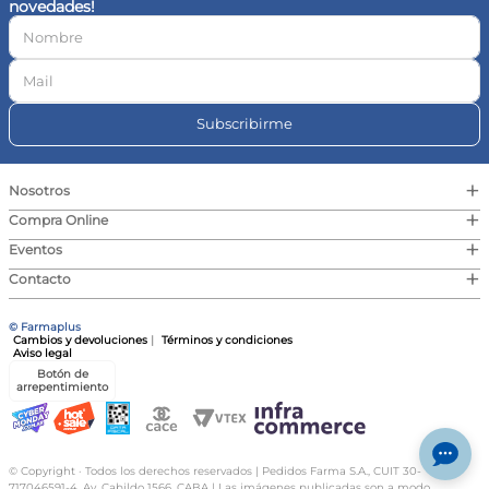
novedades!
10
.
magnesio
Subscribirme
+
Nosotros
+
Compra Online
+
Eventos
+
Contacto
© Farmaplus
Cambios y devoluciones
|
Términos y condiciones
Aviso legal
Botón de
arrepentimiento
© Copyright · Todos los derechos reservados | Pedidos Farma S.A., CUIT 30-
717046591-4, Av. Cabildo 1566, CABA | Las imágenes publicadas son a modo