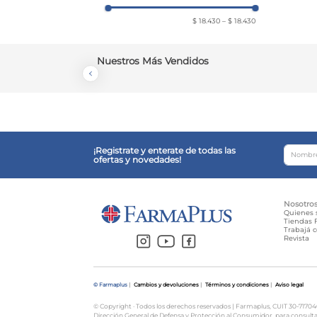
$ 18.430
–
$ 18.430
Nuestros Más Vendidos
¡Registrate y enterate de todas las
ofertas y novedades!
Nosotro
Quienes
Tiendas F
Trabajá 
Revista
© Farmaplus
|
Cambios y devoluciones
|
Términos y condiciones
|
Aviso legal
© Copyright · Todos los derechos reservados | Farmaplus, CUIT 30-71704659
Dirección General de Defensa y Protección al Consumidor, para consult