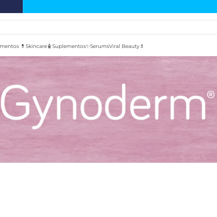
mentos 💊
Skincare🧴
Suplementos✨
Serums
Viral Beauty💄