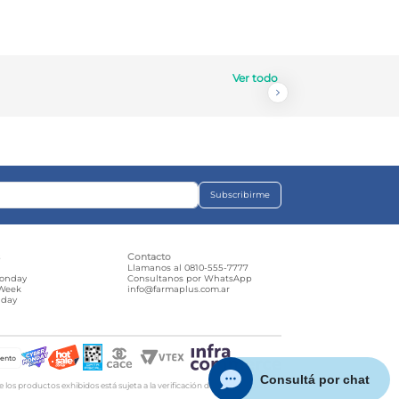
Ver todo
Subscribirme
s
Contacto
e
Llamanos al 0810-555-7777
Monday
Consultanos por WhatsApp
 Week
info@farmaplus.com.ar
iday
d
iento
os productos exhibidos está sujeta a la verificación de stock y precio. |