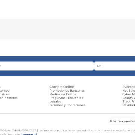
s
Compra Online
Evento
 somos
Promociones Bancarias
Hot Sal
ísicas
Medios de Envíos
Cyber 
con nosotros
Preguntas Frecuentes
Beauty
Legales
Black Fr
Términos y Condiciones
Navida
Botón de arrepentim
-1, Av. Cabildo 1566, CABA | Las imágenes publicadas son a modo ilustrativo. La venta de cualquiera de l
as y/o denuncias
ingrese aquí