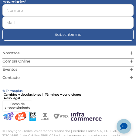
novedades!
10
.
vitamina c
Subscribirme
+
Nosotros
+
Compra Online
+
Eventos
+
Contacto
© Farmaplus
Cambios y devoluciones
|
Términos y condiciones
Aviso legal
Botón de
arrepentimiento
© Copyright · Todos los derechos reservados | Pedidos Farma S.A., CUIT 30-
717046591-4, Av. Cabildo 1566, CABA | Las imágenes publicadas son a modo