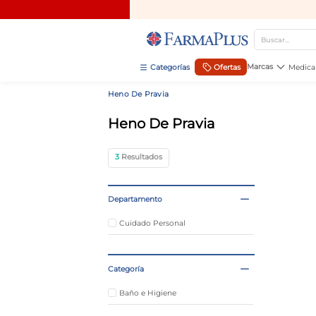
Buscar...
TÉRMINOS MÁS BUSCADOS
Marcas
Ofertas
Medica
1
.
mela b3
Heno De Pravia
2
.
cerave limpieza
Heno De Pravia
3
.
creatina
3
4
.
loreal
5
.
shampoo
Departamento
6
.
proteina
Cuidado Personal
7
.
ibuprofeno
8
.
contorno ojos
Categoría
9
.
magnesio
Baño e Higiene
10
.
vitamina c