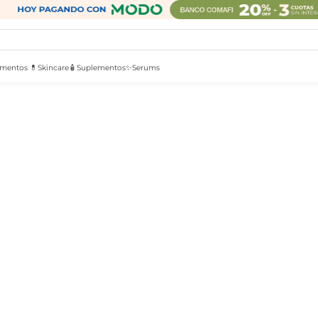
mentos 💊
Skincare🧴
Suplementos✨
Serums