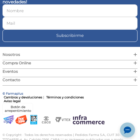
novedades!
10
.
magnesio
Subscribirme
+
Nosotros
+
Compra Online
+
Eventos
+
Contacto
© Farmaplus
Cambios y devoluciones
|
Términos y condiciones
Aviso legal
Botón de
arrepentimiento
© Copyright · Todos los derechos reservados | Pedidos Farma S.A., CUIT 30-
717046591-4, Av. Cabildo 1566, CABA | Las imágenes publicadas son a modo