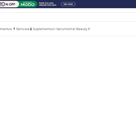
mentos 💊
Skincare🧴
Suplementos✨
Serums
Viral Beauty💄