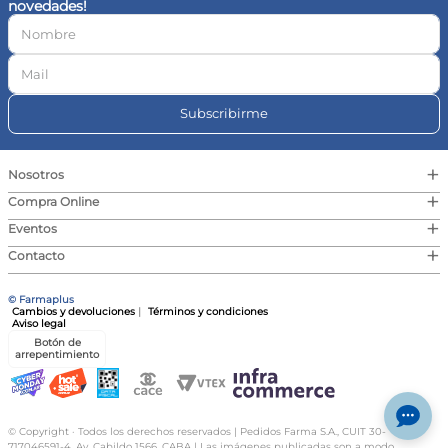
novedades!
10
.
vitamina c
Subscribirme
+
Nosotros
+
Compra Online
+
Eventos
+
Contacto
© Farmaplus
Cambios y devoluciones
|
Términos y condiciones
Aviso legal
Botón de
arrepentimiento
© Copyright · Todos los derechos reservados | Pedidos Farma S.A., CUIT 30-
717046591-4, Av. Cabildo 1566, CABA | Las imágenes publicadas son a modo