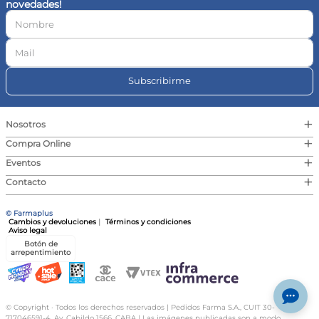
novedades!
10
.
vitamina c
Subscribirme
+
Nosotros
+
Compra Online
+
Eventos
+
Contacto
© Farmaplus
Cambios y devoluciones
|
Términos y condiciones
Aviso legal
Botón de
arrepentimiento
© Copyright · Todos los derechos reservados | Pedidos Farma S.A., CUIT 30-
717046591-4, Av. Cabildo 1566, CABA | Las imágenes publicadas son a modo