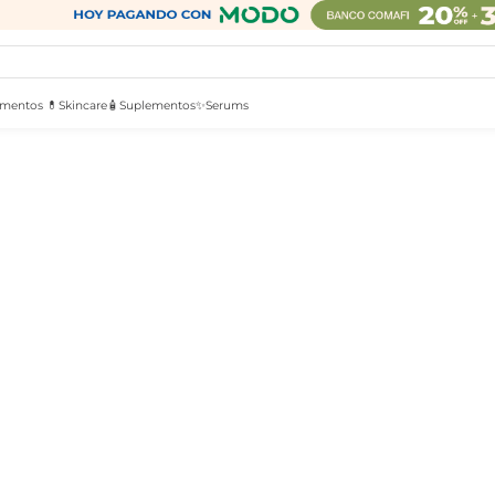
mentos 💊
Skincare🧴
Suplementos✨
Serums