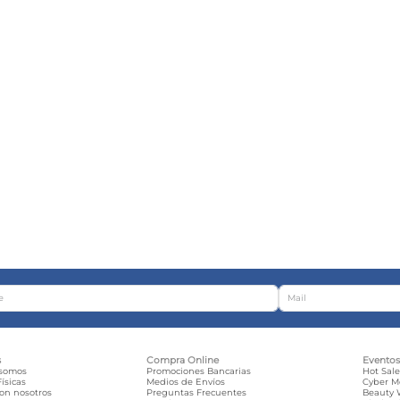
s
Compra Online
Evento
 somos
Promociones Bancarias
Hot Sal
ísicas
Medios de Envíos
Cyber 
con nosotros
Preguntas Frecuentes
Beauty