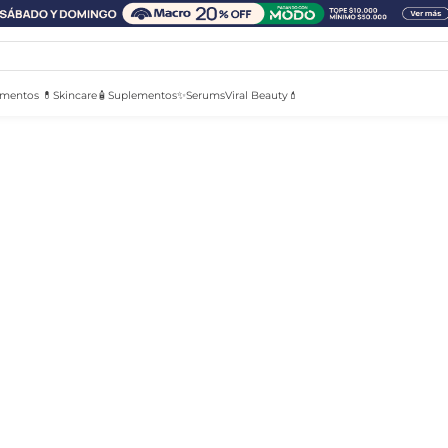
mentos 💊
Skincare🧴
Suplementos✨
Serums
Viral Beauty💄