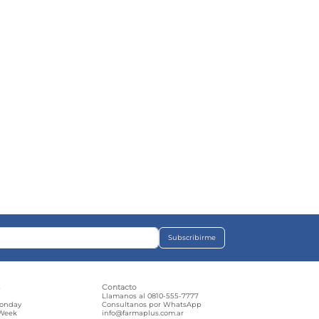
Subscribirme
s
Contacto
e
Llamanos al 0810-555-7777
Monday
Consultanos por WhatsApp
 Week
info@farmaplus.com.ar