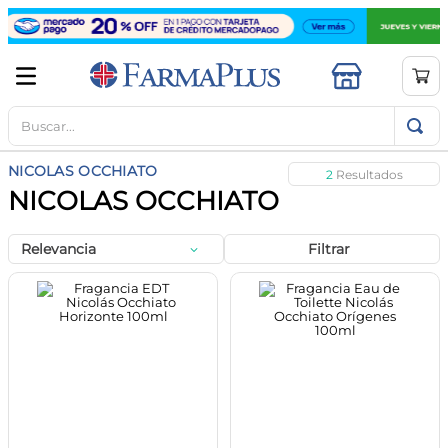
Buscar...
TÉRMINOS MÁS BUSCADOS
1
.
mela b3
NICOLAS OCCHIATO
2
2
.
cerave limpieza
NICOLAS OCCHIATO
3
.
creatina
Relevancia
Filtrar
4
.
loreal
5
.
shampoo
6
.
proteina
7
.
ibuprofeno
8
.
contorno ojos
9
.
magnesio