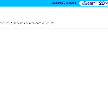
mentos 💊
Skincare🧴
Suplementos✨
Serums