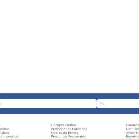
s
Compra Online
Evento
 somos
Promociones Bancarias
Hot Sal
ísicas
Medios de Envíos
Cyber 
con nosotros
Preguntas Frecuentes
Beauty