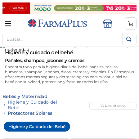
Buscar...
TÉRMINOS MÁS BUSCADOS
1
.
mela b3
Higiene y cuidado del bebé
2
.
cerave limpieza
Pañales, shampoo, jabones y cremas
Encontrá todo para la higiene diaria del bebé: pañales, toallas
3
.
creatina
húmedas, shampoo, jabones, óleos, cremas y colonias. En Farmaplus
ofrecemos marcas seguras y dermatológicas para cuidar la piel del
4
.
loreal
bebé con suavidad, protección y frescura todos los días.
5
.
shampoo
Bebés y Maternidad
6
.
proteina
Higiene y Cuidado del
15
Bebé
7
.
ibuprofeno
Protectores Solares
8
.
contorno ojos
Higiene y Cuidado del Bebé
9
.
magnesio