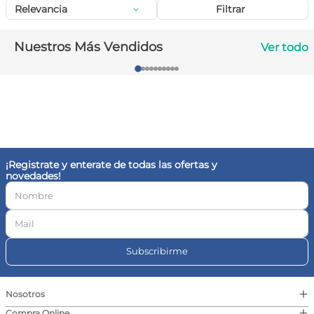
Relevancia
Filtrar
10
.
vitamina c
Nuestros Más Vendidos
Ver todo
¡Registrate y enterate de todas las ofertas y
novedades!
Subscribirme
+
Nosotros
+
Compra Online