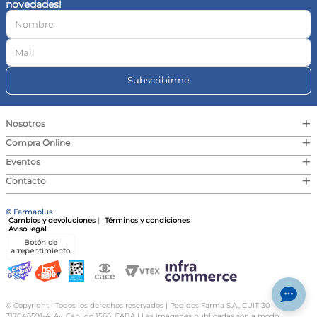
novedades!
10
.
vitamina c
Subscribirme
+
Nosotros
+
Compra Online
+
Eventos
+
Contacto
© Farmaplus
Cambios y devoluciones
|
Términos y condiciones
Aviso legal
Botón de
arrepentimiento
© Copyright · Todos los derechos reservados | Pedidos Farma S.A., CUIT 30-
717046591-4, Av. Cabildo 1566, CABA | Las imágenes publicadas son a modo