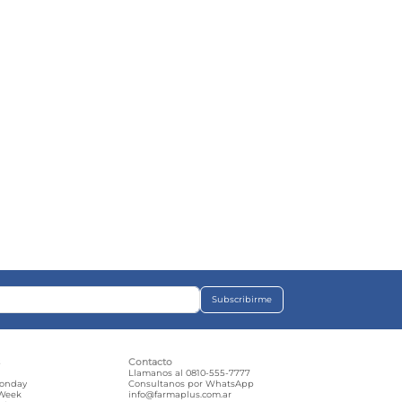
Subscribirme
s
Contacto
e
Llamanos al 0810-555-7777
Monday
Consultanos por WhatsApp
 Week
info@farmaplus.com.ar