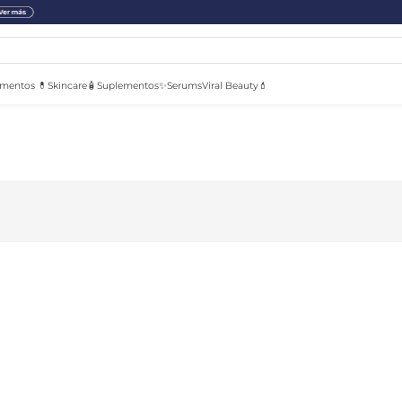
mentos 💊
Skincare🧴
Suplementos✨
Serums
Viral Beauty💄