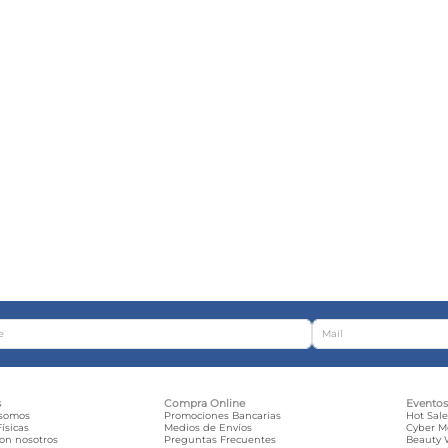
s
Compra Online
Evento
 somos
Promociones Bancarias
Hot Sal
ísicas
Medios de Envíos
Cyber 
con nosotros
Preguntas Frecuentes
Beauty