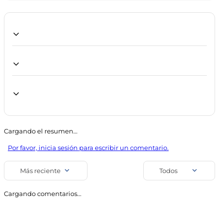
Marca
Línea
Petit Enfant
Bebés y Maternidad
Cargando el resumen…
SKU
Código de barra
Por favor, inicia sesión para escribir un comentario.
7394
7793487014013
Uso
Más reciente
Todos
Fragancias Infantiles
Cargando comentarios…