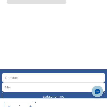
Subscribirme
－
＋