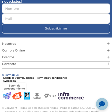
novedades!
10
.
vitamina c
Subscribirme
+
Nosotros
+
Compra Online
+
Eventos
+
Contacto
© Farmaplus
Cambios y devoluciones
|
Términos y condiciones
Aviso legal
Botón de
arrepentimiento
© Copyright · Todos los derechos reservados | Pedidos Farma S.A., CUIT 30-
717046591-4, Av. Cabildo 1566, CABA | Las imágenes publicadas son a modo