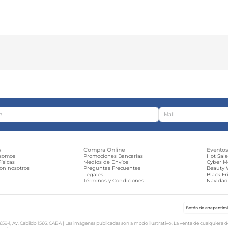
s
Compra Online
Evento
 somos
Promociones Bancarias
Hot Sal
ísicas
Medios de Envíos
Cyber 
con nosotros
Preguntas Frecuentes
Beauty
Legales
Black Fr
Términos y Condiciones
Navida
Botón de arrepentim
-1, Av. Cabildo 1566, CABA | Las imágenes publicadas son a modo ilustrativo. La venta de cualquiera de l