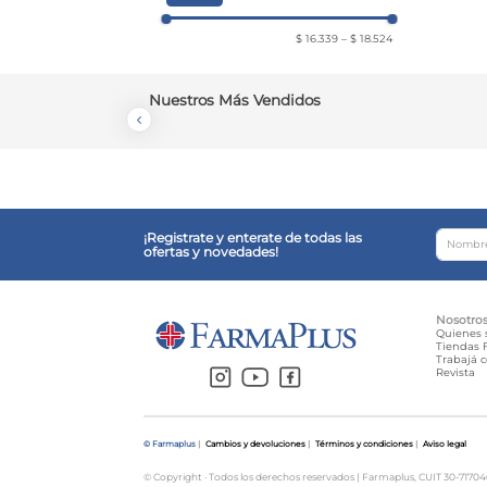
$ 16.339
–
$ 18.524
Nuestros Más Vendidos
¡Registrate y enterate de todas las
ofertas y novedades!
Nosotro
Quienes
Tiendas F
Trabajá 
Revista
© Farmaplus
|
Cambios y devoluciones
|
Términos y condiciones
|
Aviso legal
© Copyright · Todos los derechos reservados | Farmaplus, CUIT 30-71704659