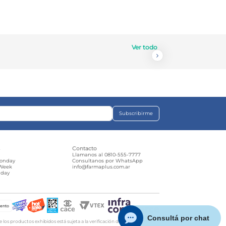
Ver todo
Subscribirme
s
Contacto
e
Llamanos al 0810-555-7777
Monday
Consultanos por WhatsApp
 Week
info@farmaplus.com.ar
iday
d
iento
os productos exhibidos está sujeta a la verificación de stock y precio. |