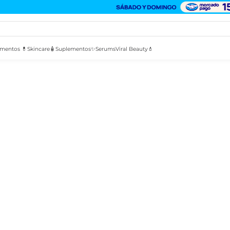
mentos 💊
Skincare🧴
Suplementos✨
Serums
Viral Beauty💄