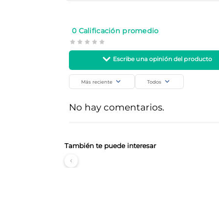
Duracell
Hogar
SKU
Código de barra
0 Calificación promedio
23587
41333014630
Más reciente
Todos
Agregar comentario
No hay comentarios.
Título
Califica el producto de 1 a 5 estrellas
También te puede interesar
Tu nombre
¡Registrate y enterate de todas las
ofertas y novedades!