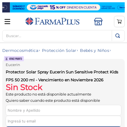
Buscar...
TÉRMINOS MÁS BUSCADOS
1
.
mela b3
Dermocosmética
Protección Solar
Bebés y Niños
2
.
cerave limpieza
3
.
creatina
Eucerin
Protector Solar Spray Eucerin Sun Sensitive Protect Kids
4
.
loreal
FPS 50 200 ml - Vencimiento en Noviembre 2026
5
.
shampoo
Sin Stock
6
.
proteina
Este producto no está disponible actualmente
Quiero saber cuando este producto está disponible
7
.
ibuprofeno
8
.
vitamina c
9
.
contorno ojos