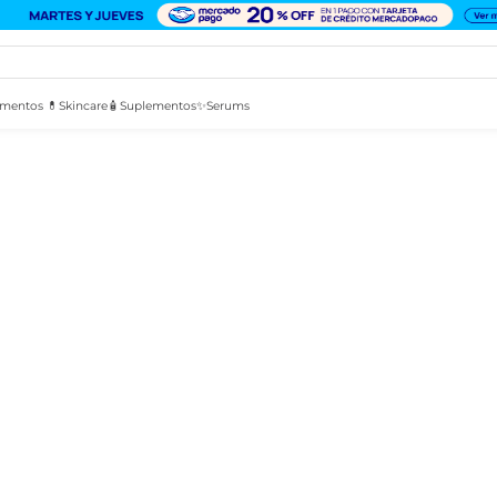
mentos 💊
Skincare🧴
Suplementos✨
Serums