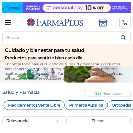
Buscar...
TÉRMINOS MÁS BUSCADOS
1
.
mela b3
Cuidado y bienestar para tu salud
2
.
cerave limpieza
Productos para sentirte bien cada día
Encontrá todo para el cuidado de tu salud y bienestar: productos
3
.
creatina
para diabetes, ortopedia, óptica, pediculosis, ostomía, primeros
auxilios y bienestar sexual. En Farmaplus te acompañamos en cada
4
.
loreal
etapa con soluciones confiables y de calidad.
5
.
shampoo
Salud y Farmacia
1355
6
.
proteina
Medicamentos Venta Libre
Primeros Auxilios
Ortopedia
7
.
ibuprofeno
8
.
vitamina c
Relevancia
Filtrar
9
.
magnesio