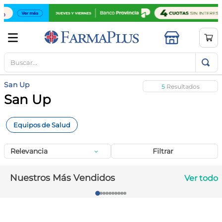
Buscar...
TÉRMINOS MÁS BUSCADOS
1
.
mela b3
San Up
5
2
.
cerave limpieza
San Up
3
.
creatina
Equipos de Salud
4
.
loreal
5
.
shampoo
Relevancia
Filtrar
6
.
proteina
Nuestros Más Vendidos
Ver todo
7
.
ibuprofeno
8
.
contorno ojos
9
.
magnesio