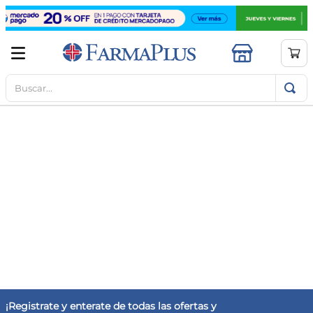
Buscar...
TÉRMINOS MÁS BUSCADOS
1
.
mela b3
2
.
cerave limpieza
3
.
creatina
4
.
loreal
5
.
shampoo
6
.
proteina
7
.
ibuprofeno
8
.
contorno ojos
9
.
magnesio
¡Registrate y enterate de todas las ofertas y