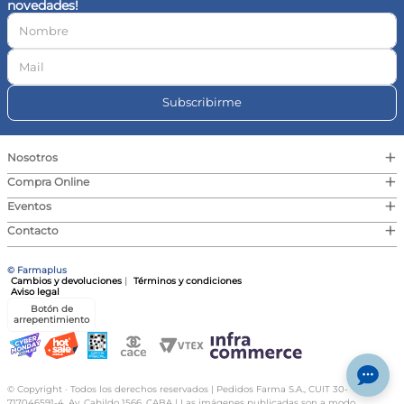
novedades!
10
.
vitamina c
Subscribirme
+
Nosotros
+
Compra Online
+
Eventos
+
Contacto
© Farmaplus
Cambios y devoluciones
|
Términos y condiciones
Aviso legal
Botón de
arrepentimiento
© Copyright · Todos los derechos reservados | Pedidos Farma S.A., CUIT 30-
717046591-4, Av. Cabildo 1566, CABA | Las imágenes publicadas son a modo