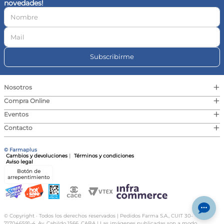
novedades!
10
.
vitamina c
Subscribirme
+
Nosotros
+
Compra Online
+
Eventos
+
Contacto
© Farmaplus
Cambios y devoluciones
|
Términos y condiciones
Aviso legal
Botón de
arrepentimiento
© Copyright · Todos los derechos reservados | Pedidos Farma S.A., CUIT 30-
717046591-4, Av. Cabildo 1566, CABA | Las imágenes publicadas son a modo