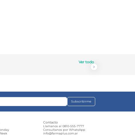
Ver todo
Subscribirme
s
Contacto
e
Llamanos al 0810-555-7777
Monday
Consultanos por WhatsApp
 Week
info@farmaplus.com.ar