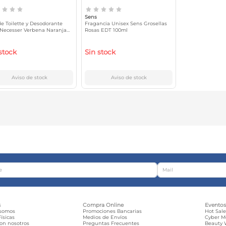
Sens
e Toilette y Desodorante
Fragancia Unisex Sens Grosellas
Necesser Verbena Naranja
Rosas EDT 100ml
+ 123ml
stock
Sin stock
Aviso de stock
Aviso de stock
s
Compra Online
Evento
 somos
Promociones Bancarias
Hot Sal
ísicas
Medios de Envíos
Cyber 
con nosotros
Preguntas Frecuentes
Beauty