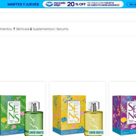
mentos 💊
Skincare🧴
Suplementos✨
Serums