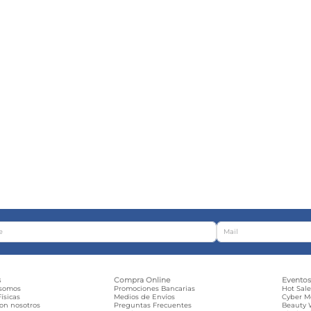
s
Compra Online
Evento
 somos
Promociones Bancarias
Hot Sal
ísicas
Medios de Envíos
Cyber 
con nosotros
Preguntas Frecuentes
Beauty