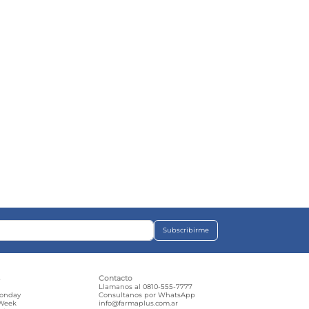
Subscribirme
s
Contacto
e
Llamanos al 0810-555-7777
Monday
Consultanos por WhatsApp
 Week
info@farmaplus.com.ar