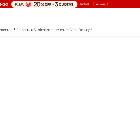
mentos 💊
Skincare🧴
Suplementos✨
Serums
Viral Beauty💄