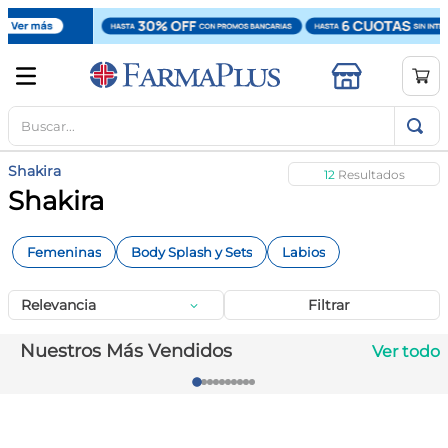
Buscar...
TÉRMINOS MÁS BUSCADOS
1
.
mela b3
Shakira
12
2
.
cerave limpieza
Shakira
3
.
creatina
Femeninas
Body Splash y Sets
Labios
4
.
loreal
5
.
shampoo
Relevancia
Filtrar
6
.
proteina
Nuestros Más Vendidos
Ver todo
7
.
ibuprofeno
8
.
vitamina c
9
.
magnesio