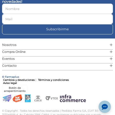
novedades!
10
.
magnesio
Subscribirme
+
Nosotros
+
Compra Online
+
Eventos
+
Contacto
© Farmaplus
Cambios y devoluciones
|
Términos y condiciones
Aviso legal
Botón de
arrepentimiento
© Copyright · Todos los derechos reservados | Pedidos Farma S.A., CUIT 30-
717046591-4, Av. Cabildo 1566, CABA | Las imágenes publicadas son a modo