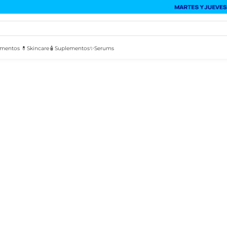
mentos 💊
Skincare🧴
Suplementos✨
Serums