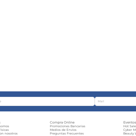
s
Compra Online
Evento
 somos
Promociones Bancarias
Hot Sal
ísicas
Medios de Envíos
Cyber 
con nosotros
Preguntas Frecuentes
Beauty