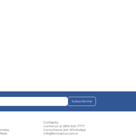
Subscribirme
s
Contacto
e
Llamanos al 0810-555-7777
Monday
Consultanos por WhatsApp
 Week
info@farmaplus.com.ar