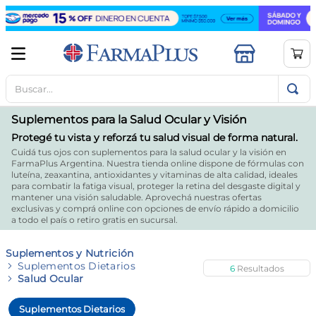
Buscar...
TÉRMINOS MÁS BUSCADOS
1
.
mela b3
Suplementos para la Salud Ocular y Visión
2
.
cerave limpieza
Protegé tu vista y reforzá tu salud visual de forma natural.
Cuidá tus ojos con suplementos para la salud ocular y la visión en
3
.
creatina
FarmaPlus Argentina. Nuestra tienda online dispone de fórmulas con
luteína, zeaxantina, antioxidantes y vitaminas de alta calidad, ideales
4
.
loreal
para combatir la fatiga visual, proteger la retina del desgaste digital y
mantener una visión saludable. Aprovechá nuestras ofertas
5
.
shampoo
exclusivas y comprá online con opciones de envío rápido a domicilio
a todo el país o retiro gratis en sucursal.
6
.
proteina
Suplementos y Nutrición
7
.
ibuprofeno
Suplementos Dietarios
6
Salud Ocular
8
.
vitamina c
9
.
contorno ojos
Suplementos Dietarios