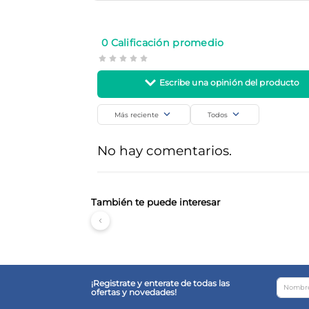
Alta Moda
Cuidado Personal
SKU
Código de barra
0 Calificación promedio
23626
7798180960964
Más reciente
Todos
Agregar comentario
No hay comentarios.
Título
Califica el producto de 1 a 5 estrellas
También te puede interesar
Tu nombre
¡Registrate y enterate de todas las
ofertas y novedades!