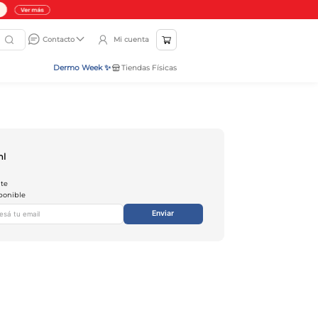
Mi cuenta
Contacto
Dermo Week ✨
Tiendas Físicas
ml
nte
ponible
Enviar