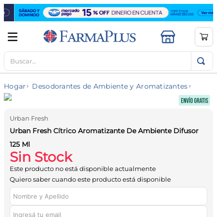
Buscar...
TÉRMINOS MÁS BUSCADOS
1
.
mela b3
Hogar
Desodorantes de Ambiente y Aromatizantes
2
.
cerave limpieza
3
.
creatina
Urban Fresh
4
.
loreal
Urban Fresh Cítrico Aromatizante De Ambiente Difusor
5
.
shampoo
125 Ml
Sin Stock
6
.
proteina
Este producto no está disponible actualmente
7
.
ibuprofeno
Quiero saber cuando este producto está disponible
8
.
contorno ojos
9
.
magnesio