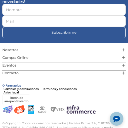
novedades!
10
.
contorno ojos
Subscribirme
+
Nosotros
+
Compra Online
+
Eventos
+
Contacto
© Farmaplus
Cambios y devoluciones
|
Términos y condiciones
Aviso legal
Botón de
arrepentimiento
© Copyright · Todos los derechos reservados | Pedidos Farma S.A., CUIT 30-
717046591-4, Av. Cabildo 1566, CABA | Las imágenes publicadas son a modo