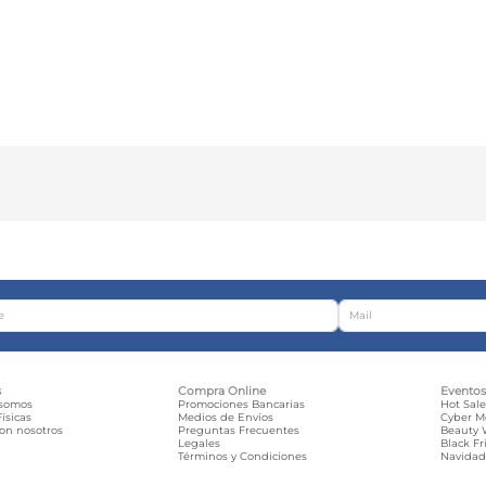
s
Compra Online
Evento
 somos
Promociones Bancarias
Hot Sal
ísicas
Medios de Envíos
Cyber 
con nosotros
Preguntas Frecuentes
Beauty
Legales
Black Fr
Términos y Condiciones
Navida