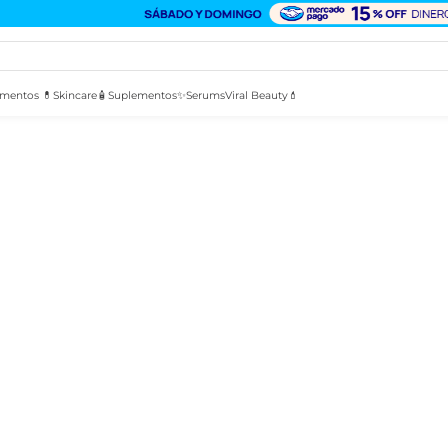
mentos 💊
Skincare🧴
Suplementos✨
Serums
Viral Beauty💄