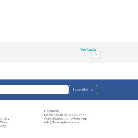
Ver todo
Subscribirme
s
Contacto
e
Llamanos al 0810-555-7777
Monday
Consultanos por WhatsApp
 Week
info@farmaplus.com.ar
iday
d