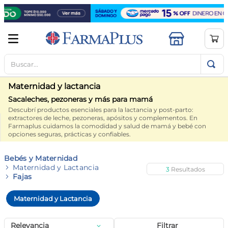
Buscar...
TÉRMINOS MÁS BUSCADOS
1
.
mela b3
Maternidad y lactancia
2
.
cerave limpieza
Sacaleches, pezoneras y más para mamá
Descubrí productos esenciales para la lactancia y post-parto:
3
.
creatina
extractores de leche, pezoneras, apósitos y complementos. En
Farmaplus cuidamos la comodidad y salud de mamá y bebé con
4
.
loreal
opciones seguras, prácticas y confiables.
5
.
shampoo
Bebés y Maternidad
6
.
proteina
Maternidad y Lactancia
3
Fajas
7
.
ibuprofeno
Maternidad y Lactancia
8
.
vitamina c
9
.
contorno ojos
Relevancia
Filtrar