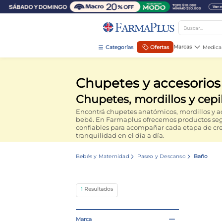
Buscar...
TÉRMINOS MÁS BUSCADOS
Marcas
Ofertas
Medica
1
.
mela b3
Chupetes y accesorio
2
.
cerave limpieza
Chupetes, mordillos y cepi
3
.
creatina
Encontrá chupetes anatómicos, mordillos y ac
4
.
loreal
bebé. En Farmaplus ofrecemos productos se
confiables para acompañar cada etapa de cre
5
.
shampoo
tranquilidad en el día a día.
6
.
proteina
Bebés y Maternidad
Paseo y Descanso
Baño
7
.
ibuprofeno
8
.
vitamina c
1
9
.
magnesio
10
.
contorno ojos
Marca