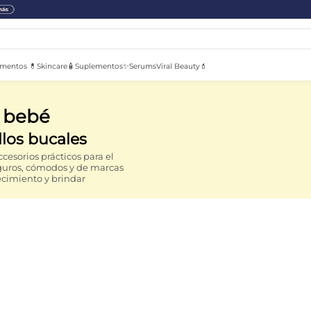
mentos 💊
Skincare🧴
Suplementos✨
Serums
Viral Beauty💄
s bebé
llos bucales
cesorios prácticos para el
guros, cómodos y de marcas
cimiento y brindar