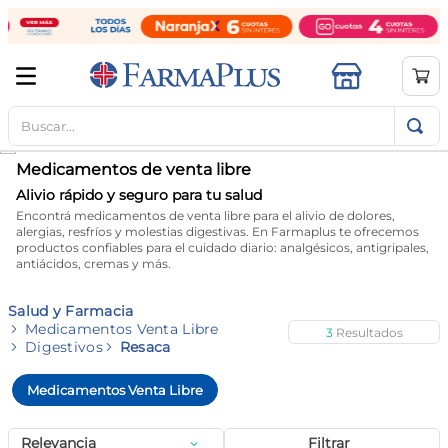
Buscar...
TÉRMINOS MÁS BUSCADOS
1
.
mela b3
Medicamentos de venta libre
2
.
cerave limpieza
Alivio rápido y seguro para tu salud
Encontrá medicamentos de venta libre para el alivio de dolores,
3
.
creatina
alergias, resfríos y molestias digestivas. En Farmaplus te ofrecemos
productos confiables para el cuidado diario: analgésicos, antigripales,
4
.
loreal
antiácidos, cremas y más.
5
.
shampoo
Salud y Farmacia
6
.
proteina
Medicamentos Venta Libre
3
Digestivos
Resaca
7
.
ibuprofeno
Medicamentos Venta Libre
8
.
contorno ojos
9
.
magnesio
Relevancia
Filtrar