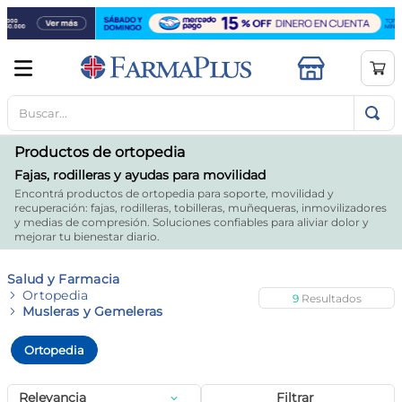
Buscar...
TÉRMINOS MÁS BUSCADOS
1
.
mela b3
Productos de ortopedia
2
.
cerave limpieza
Fajas, rodilleras y ayudas para movilidad
Encontrá productos de ortopedia para soporte, movilidad y
3
.
creatina
recuperación: fajas, rodilleras, tobilleras, muñequeras, inmovilizadores
y medias de compresión. Soluciones confiables para aliviar dolor y
4
.
loreal
mejorar tu bienestar diario.
5
.
shampoo
Salud y Farmacia
6
.
proteina
Ortopedia
9
Musleras y Gemeleras
7
.
ibuprofeno
Ortopedia
8
.
vitamina c
9
.
contorno ojos
Relevancia
Filtrar