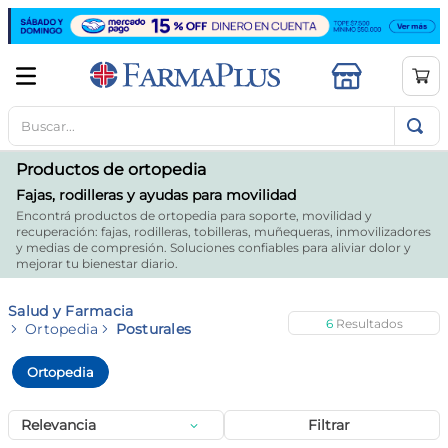
Buscar...
TÉRMINOS MÁS BUSCADOS
1
.
mela b3
Productos de ortopedia
2
.
cerave limpieza
Fajas, rodilleras y ayudas para movilidad
Encontrá productos de ortopedia para soporte, movilidad y
3
.
creatina
recuperación: fajas, rodilleras, tobilleras, muñequeras, inmovilizadores
y medias de compresión. Soluciones confiables para aliviar dolor y
4
.
loreal
mejorar tu bienestar diario.
5
.
shampoo
Salud y Farmacia
6
6
.
proteina
Ortopedia
Posturales
7
.
ibuprofeno
Ortopedia
8
.
vitamina c
Relevancia
Filtrar
9
.
contorno ojos