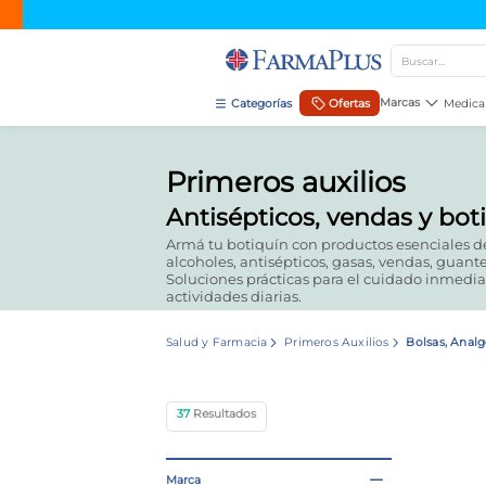
Buscar...
TÉRMINOS MÁS BUSCADOS
Marcas
Ofertas
Medica
1
.
mela b3
Primeros auxilios
2
.
cerave limpieza
Antisépticos, vendas y bot
3
.
creatina
Armá tu botiquín con productos esenciales de
4
.
loreal
alcoholes, antisépticos, gasas, vendas, guantes
Soluciones prácticas para el cuidado inmedia
5
.
shampoo
actividades diarias.
6
.
proteina
Salud y Farmacia
Primeros Auxilios
Bolsas, Analg
7
.
ibuprofeno
8
.
contorno ojos
37
9
.
magnesio
10
.
vitamina c
Marca