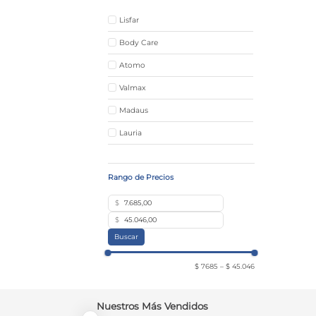
Lisfar
Body Care
Atomo
Valmax
Madaus
Lauria
Delva
Bremen
Atucha
$
$
Weleda
Buscar
$ 7685
–
$ 45.046
Nuestros Más Vendidos