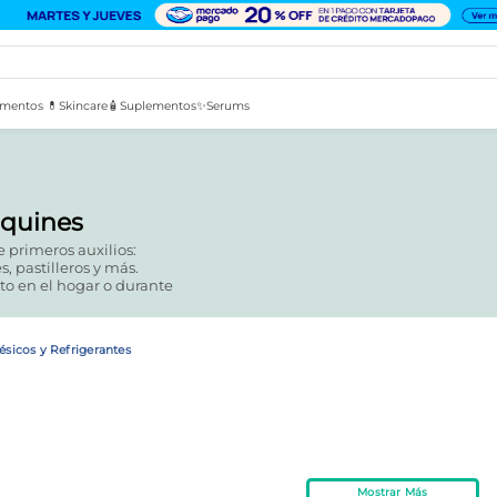
mentos 💊
Skincare🧴
Suplementos✨
Serums
iquines
 primeros auxilios:
, pastilleros y más.
to en el hogar o durante
ésicos y Refrigerantes
Mostrar Más