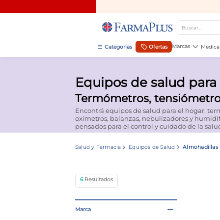
Buscar...
TÉRMINOS MÁS BUSCADOS
Marcas
Ofertas
Medica
1
.
mela b3
Equipos de salud para 
2
.
cerave limpieza
Termómetros, tensiómetro
3
.
creatina
Encontrá equipos de salud para el hogar: te
4
.
loreal
oxímetros, balanzas, nebulizadores y humidi
pensados para el control y cuidado de la salu
5
.
shampoo
Salud y Farmacia
Equipos de Salud
Almohadillas 
6
.
proteina
7
.
ibuprofeno
6
8
.
contorno ojos
9
.
magnesio
Marca
10
.
vitamina c