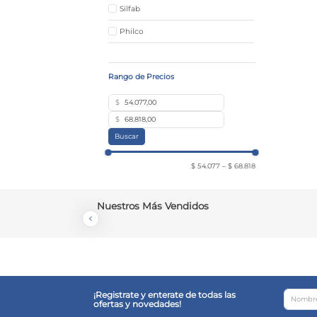
Silfab
Philco
$
$
Buscar
$ 54.077
–
$ 68.818
Nuestros Más Vendidos
¡Registrate y enterate de todas las
ofertas y novedades!