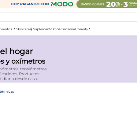
mentos 💊
Skincare🧴
Suplementos✨
Serums
Viral Beauty💄
el hogar
s y oxímetros
rmómetros, tensiómetros,
ficadores. Productos
d diaria desde casa.
térmicas