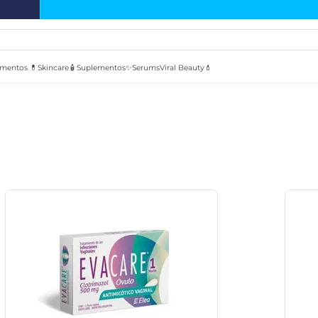
mentos 💊
Skincare🧴
Suplementos✨
Serums
Viral Beauty💄