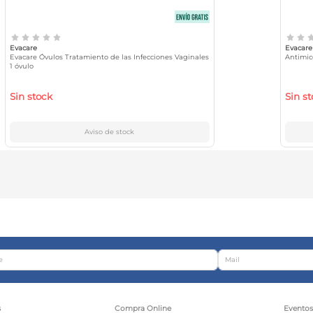
Evacare
Evacare
Evacare Óvulos Tratamiento de las Infecciones Vaginales
Antimic
1 óvulo
Sin stock
Sin s
Aviso de stock
s
Compra Online
Evento