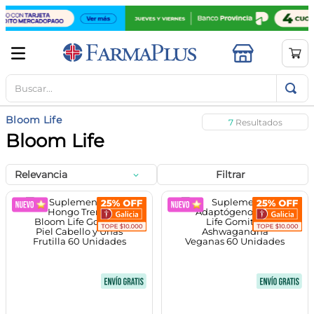
Buscar...
TÉRMINOS MÁS BUSCADOS
1
.
mela b3
Bloom Life
7
2
.
cerave limpieza
Bloom Life
3
.
creatina
Relevancia
Filtrar
4
.
loreal
5
.
shampoo
6
.
proteina
7
.
ibuprofeno
8
.
contorno ojos
9
.
magnesio