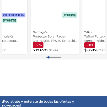
Dermaglós
Tafirol
Emulsión
Protector Solar Facial
Tafirol Forte x
 Protectora
Dermaglós FPS 50 Emulsión
comprimidos
ra 400ml
Fluida 50g
-35%
-50%
$
19
.
659
$
8685
.
500
$
30
.
244
$
17
.
370
¡Registrate y enterate de todas las ofertas y
novedades!