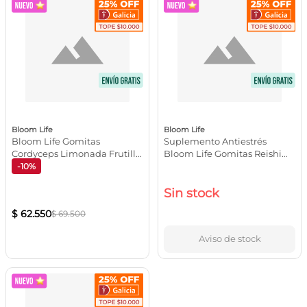
Bloom Life
Bloom Life
Bloom Life Gomitas
Suplemento Antiestrés
Cordyceps Limonada Frutilla
Bloom Life Gomitas Reishi
x60
Sueño Reparador 30
-10%
Unidades
Sin stock
$
62
.
550
$
69
.
500
Aviso de stock