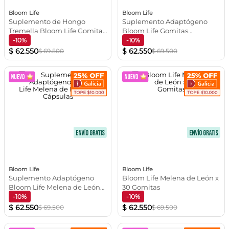
10
.
vitamina c
Bloom Life
Bloom Life
Suplemento de Hongo
Suplemento Adaptógeno
Tremella Bloom Life Gomitas
Bloom Life Gomitas
Piel Cabello y Uñas Frutilla
Ashwagandha Veganas 60
-10%
-10%
60 Unidades
Unidades
$
62
.
550
$
62
.
550
$
69
.
500
$
69
.
500
Bloom Life
Bloom Life
Suplemento Adaptógeno
Bloom Life Melena de León x
Bloom Life Melena de León
30 Gomitas
60 Cápsulas
-10%
-10%
$
62
.
550
$
62
.
550
$
69
.
500
$
69
.
500