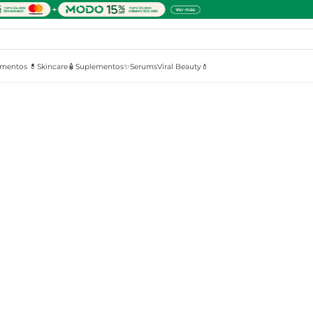
mentos 💊
Skincare🧴
Suplementos✨
Serums
Viral Beauty💄