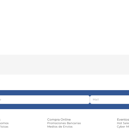
s
Compra Online
Evento
 somos
Promociones Bancarias
Hot Sal
ísicas
Medios de Envíos
Cyber 