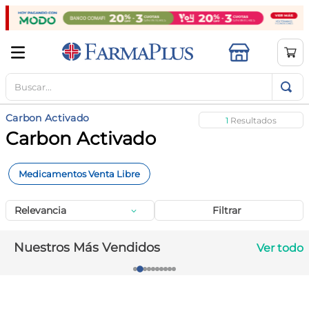
Buscar...
TÉRMINOS MÁS BUSCADOS
1
.
mela b3
Carbon Activado
1
2
.
cerave limpieza
Carbon Activado
3
.
creatina
Medicamentos Venta Libre
4
.
loreal
5
.
shampoo
Relevancia
Filtrar
6
.
proteina
Nuestros Más Vendidos
Ver todo
7
.
ibuprofeno
8
.
contorno ojos
9
.
magnesio