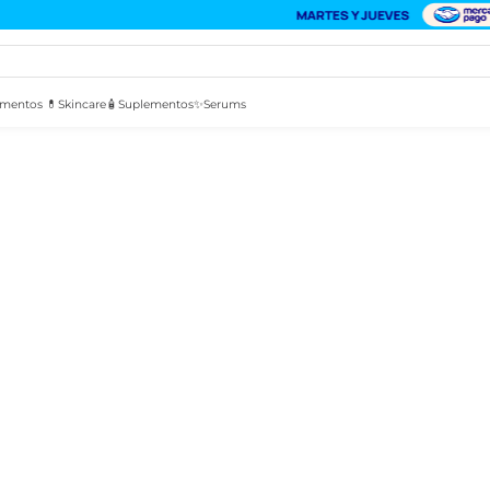
mentos 💊
Skincare🧴
Suplementos✨
Serums