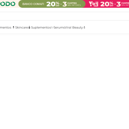
mentos 💊
Skincare🧴
Suplementos✨
Serums
Viral Beauty💄